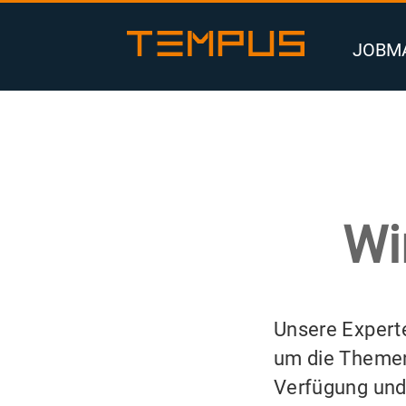
Zum
Inhalt
JOBM
springen
Wi
Unsere Expert
um die Them
Verfügung und 