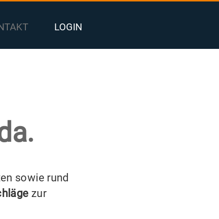
NTAKT
LOGIN
da.
ten sowie rund
chläge
zur