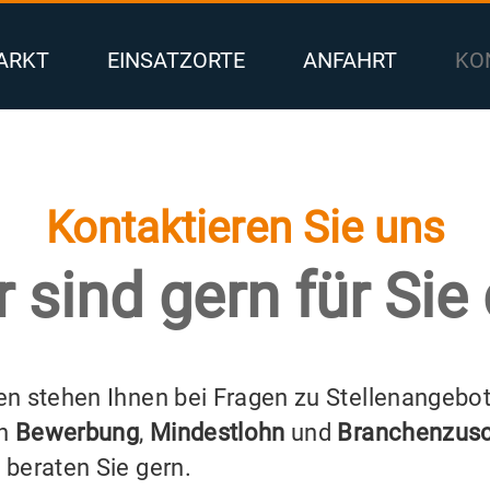
ARKT
EINSATZORTE
ANFAHRT
KO
Kontaktieren Sie uns
r sind gern für Sie 
en stehen Ihnen bei Fragen zu Stellenangebo
en
Bewerbung
,
Mindestlohn
und
Branchenzus
beraten Sie gern.