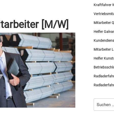
Kraftfahrer 
Vertriebsmit
tarbeiter [M/W]
Mitarbeiter 
Helfer Galva
Kundendiens
Mitarbeiter 
Helfer Kunst
Betriebsschl
Radladerfahr
Radladerfahr
Suche
nach: