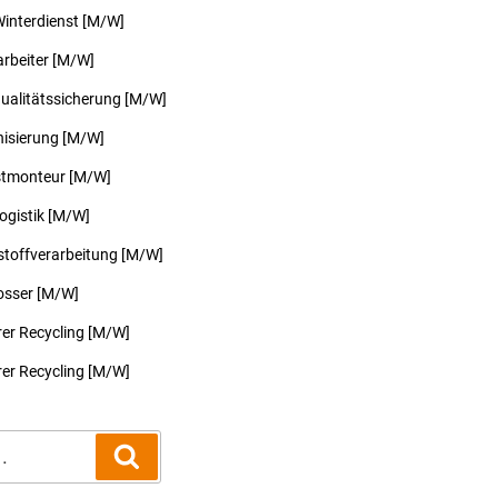
Winterdienst [M/W]
arbeiter [M/W]
Qualitätssicherung [M/W]
nisierung [M/W]
tmonteur [M/W]
Logistik [M/W]
stoffverarbeitung [M/W]
osser [M/W]
er Recycling [M/W]
er Recycling [M/W]
Suchen