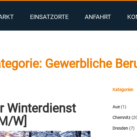
ARKT
EINSATZORTE
ANFAHRT
KO
tegorie:
Gewerbliche Ber
Kategorien
r Winterdienst
Aue
(1)
[M/W]
Chemnitz
(2
Dresden
(7)