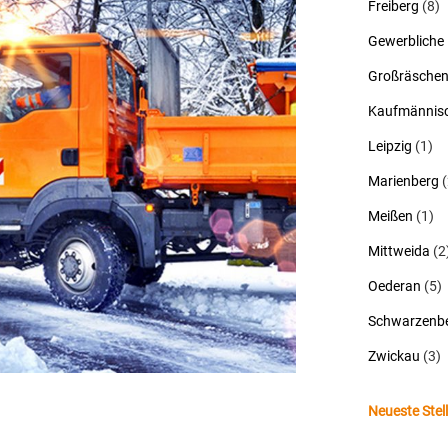
Freiberg
(8)
Gewerbliche
Großräsche
Kaufmännisc
Leipzig
(1)
Marienberg
(
Meißen
(1)
Mittweida
(2
Oederan
(5)
Schwarzenbe
Zwickau
(3)
Neueste Ste