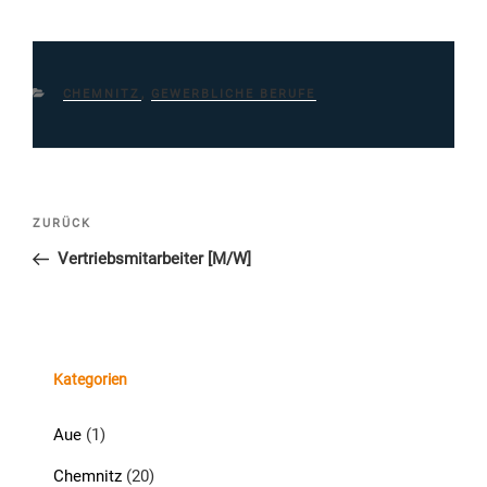
KATEGORIEN
CHEMNITZ
,
GEWERBLICHE BERUFE
Beitragsnavigation
Vorheriger
ZURÜCK
Beitrag
Vertriebsmitarbeiter [M/W]
Kategorien
Aue
(1)
Chemnitz
(20)