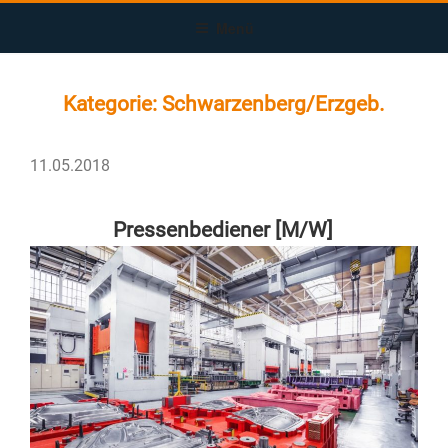
Zum
Menü
Inhalt
springen
Kategorie:
Schwarzenberg/Erzgeb.
VERÖFFENTLICHT
11.05.2018
AM
Pressenbediener [M/W]