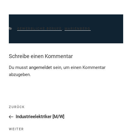
KATEGORIEN
GEWERBLICHE BERUFE
,
MARIENBERG
Schreibe einen Kommentar
Du musst
angemeldet
sein, um einen Kommentar
abzugeben.
Beitragsnavigation
Vorheriger
ZURÜCK
Beitrag
Industrieelektriker [M/W]
Nächster
WEITER