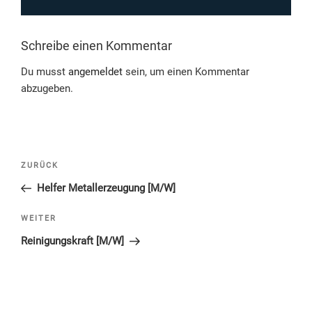
Schreibe einen Kommentar
Du musst
angemeldet
sein, um einen Kommentar
abzugeben.
Beitragsnavigation
Vorheriger
ZURÜCK
Beitrag
Helfer Metallerzeugung [M/W]
Nächster
WEITER
Beitrag
Reinigungskraft [M/W]