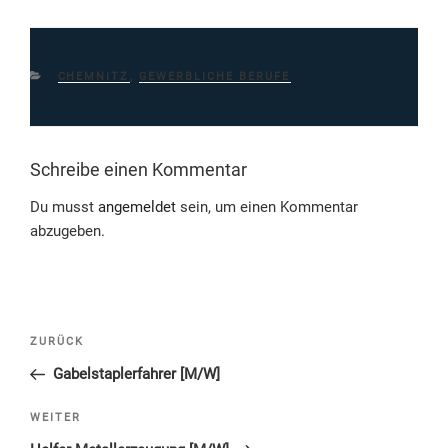
KATEGORIEN
CHEMNITZ
,
GEWERBLICHE BERUFE
Schreibe einen Kommentar
Du musst
angemeldet
sein, um einen Kommentar
abzugeben.
Beitragsnavigation
Vorheriger
ZURÜCK
Beitrag
Gabelstaplerfahrer [M/W]
Nächster
WEITER
Beitrag