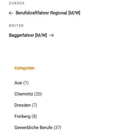
Beitragsnavigation
Vorheriger
ZURÜCK
Beitrag
Berufskraftfahrer Regional [M/W]
Nächster
WEITER
Beitrag
Baggerfahrer [M/W]
Kategorien
Aue
(1)
Chemnitz
(20)
Dresden
(7)
Freiberg
(8)
Gewerbliche Berufe
(37)