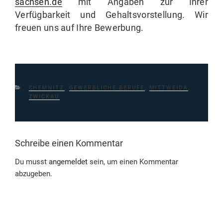
sachsen.de
mit Angaben zur Ihrer
Verfügbarkeit und Gehaltsvorstellung. Wir
freuen uns auf Ihre Bewerbung.
KATEGORIEN
CHEMNITZ
,
GEWERBLICHE BERUFE
,
MITTWEIDA
,
ZWICKAU
Schreibe einen Kommentar
Du musst
angemeldet
sein, um einen Kommentar
abzugeben.